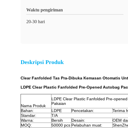
Waktu pengiriman
20-30 hari
Deskripsi Produk
Clear Fanfolded Tas Pra-Dibuka Kemasan Otomatis Un
LDPE Clear Plastic Fanfolded Pre-Opened Autobag Pa
LDPE Clear Plastic Fanfolded Pre-opene
Pakaian
Nama Produk
Bahan:
LDPE
Pencetakan:
Terima 
Standar:
T/A
Warna:
Bersih
Desain:
OEM da
MOQ:
50000 pcs
Pelabuhan muat:
ShenZh