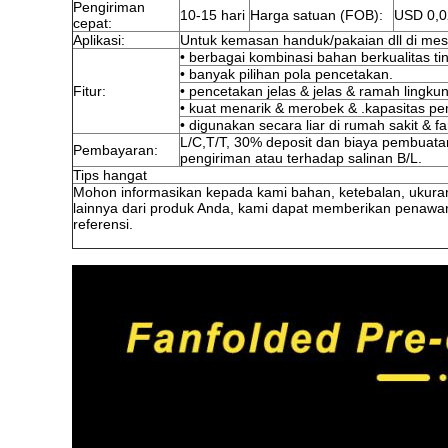
Pengiriman
10-15 hari
Harga satuan (FOB):
USD 0,0
cepat:
Aplikasi:
Untuk kemasan handuk/pakaian dll di mes
• berbagai kombinasi bahan berkualitas t
• banyak pilihan pola pencetakan.
Fitur:
• pencetakan jelas & jelas & ramah lingku
• kuat menarik & merobek & .kapasitas p
• digunakan secara liar di rumah sakit & fa
L/C,T/T, 30% deposit dan biaya pembuata
Pembayaran:
pengiriman atau terhadap salinan B/L.
Tips hangat
Mohon informasikan kepada kami bahan, ketebalan, ukura
lainnya dari produk Anda, kami dapat memberikan penawa
referensi.