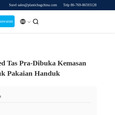
Surel sales@plasticbagchina.com
Telp 86-769-86593128


nawaran
ded Tas Pra-Dibuka Kemasan
uk Pakaian Handuk
a