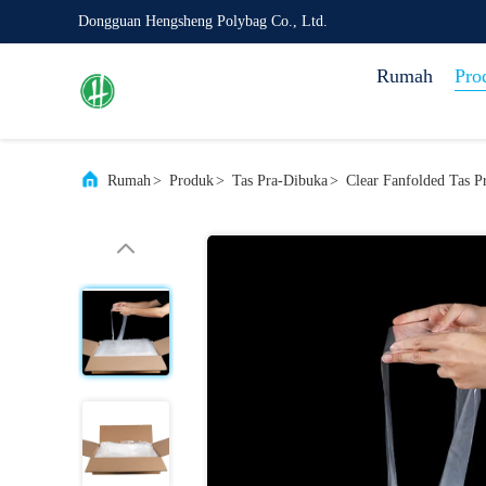
Dongguan Hengsheng Polybag Co., Ltd.
Rumah
Pro
Rumah
>
Produk
>
Tas Pra-Dibuka
>
Clear Fanfolded Tas 