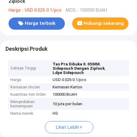
Ziplock
Harga：USD 0.025-0.1/pcs
MOQ：100000 BUAH
Harga terbaik
Hubungi sekarang
Deskripsi Produk
,
,
Tas Pra Dibuka 0
05MM
Cahaya Tinggi
,
Sidepouch Dengan Ziplock
Ldpe Sidepouch
Harga
USD 0.025-0.1/pcs
Kemasan rincian
Kemasan Karton
Kuantitas min Order
100000 BUAH
Menyediakan
10 juta per bulan
kemampuan
Nama merek
HS
Lihat Lebih