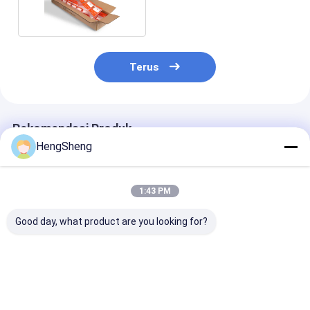
Ziplock
Terus
Rekomendasi Produk
HengSheng
1:43 PM
Good day, what product are you looking for?
Kantong LDPE Pra-
Kekerasan yang
Kantong OEM 
Terbuka Custom
dapat disesuaikan
0.03mm Pra-B
pada Roll untuk
Biodegradable LDPE
dalam Gulung
Mesin Pengemasan
Pre Opened
dengan Cetak
Otomatis
Autobagger Bags
yang Dapat
Harga terbaik
Harga terbaik
Harga terb