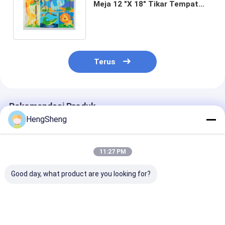
Meja 12 "X 18" Tikar Tempat
Lengket Untuk Bayi & Anak-
anak
Terus
Rekomendasi Produk
HengSheng
11:27 PM
Good day, what product are you looking for?
Ukuran Kustom LDPE
Kantong Hadiah
Kantong Rump
Tahan Air Taplak
Plastik LDPE Damask
Halloween Uku
Meja Sekali Pakai
Perak Besar 56"
yang Dapat