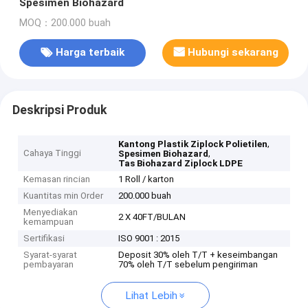
Spesimen Biohazard
MOQ：200.000 buah
Harga terbaik
Hubungi sekarang
Deskripsi Produk
,
Kantong Plastik Ziplock Polietilen
Cahaya Tinggi
,
Spesimen Biohazard
Tas Biohazard Ziplock LDPE
Kemasan rincian
1 Roll / karton
Kuantitas min Order
200.000 buah
Menyediakan
2 X 40FT/BULAN
kemampuan
Sertifikasi
ISO 9001 : 2015
Syarat-syarat
Deposit 30% oleh T/T + keseimbangan
pembayaran
70% oleh T/T sebelum pengiriman
Lihat Lebih