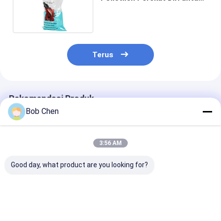
Spesimen Biohazard
Terus
Rekomendasi Produk
Bob Chen
3:56 AM
Good day, what product are you looking for?
Kantong Zip-Lock
Kantong Plastik
Kantong Plast
Tahan Lama Bebas
Ziplock yang
Ziplock Trans
BPA untuk Kinerja
Nyaman dan
dengan Opsi
Medis dan Tahan
Serbaguna untuk
Pencetakan Zi